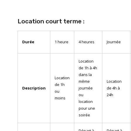
Location court terme :
Durée
1 heure
4 heures
Journée
Location
de 1h à 4h
dans la
Location
même
Location
de 1h
Description
journée
de 4h à
ou
ou
24h
moins
location
pour une
soirée
Départ à
Départ à