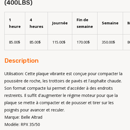
(400LBS)
1
4
Fin de
Journée
Semaine
M
heure
heures
semaine
85.00$
85.00$
115.00$
170.00$
350.00$
8
Description
Utilisation: Cette plaque vibrante est conçue pour compacter la
poussière de roche, les trottoirs de pavés et l'asphalte chaude.
Son format compacte lui permet d'accéder à des endroits
restreints. Il suffit d'augmenter le régime moteur pour que la
plaque se mette à compacter et de pousser et tirer sur les
poignés pour avancer et reculer.
Marque: Belle Altrad
Modèle: RPX 35/50