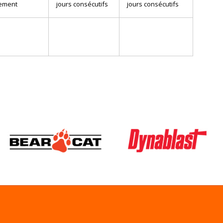
ement
jours consécutifs
jours consécutifs