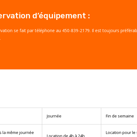
ervation d’équipement :
rvation se fait par téléphone au 450-839-2179. Il est toujours préfér
.
Journée
Fin de semaine
ns la même journée
Location pour le
Location de 4h à 24h