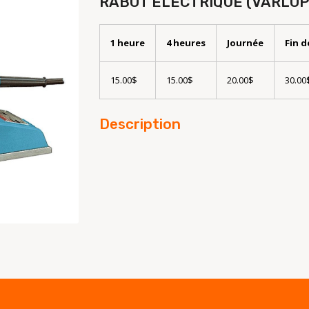
RABOT ÉLECTRIQUE (VARLOP
1 heure
4 heures
Journée
Fin 
15.00$
15.00$
20.00$
30.00
Description