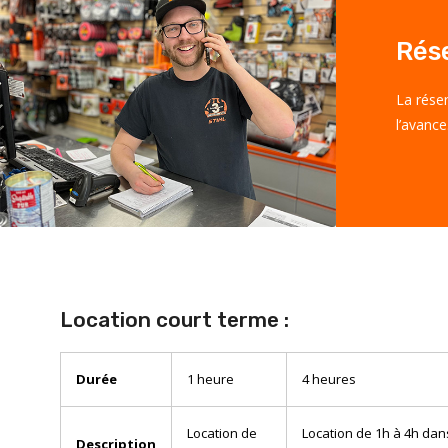
Rés
La rése
l’avance
Location court terme :
Durée
1 heure
4 heures
Location de
Location de 1h à 4h da
Description