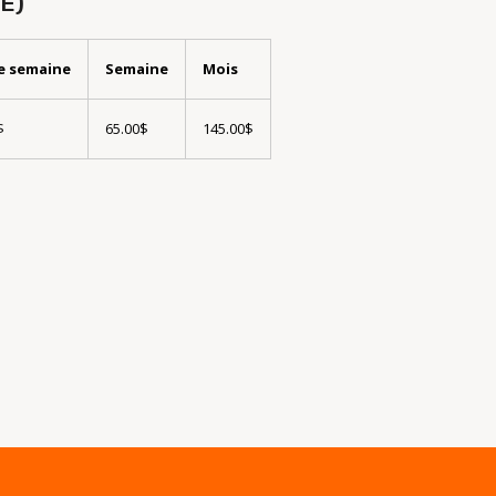
E)
de semaine
Semaine
Mois
$
65.00$
145.00$