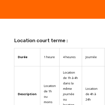
Location court terme :
Durée
1 heure
4 heures
Journée
Location
de 1h à 4h
dans la
Location
même
Location
de 1h
Description
journée
de 4h à
ou
ou
24h
moins
location