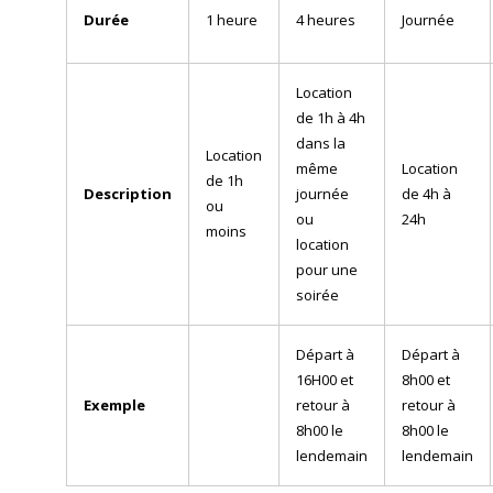
Durée
1 heure
4 heures
Journée
Location
de 1h à 4h
dans la
Location
même
Location
de 1h
Description
journée
de 4h à
ou
ou
24h
moins
location
pour une
soirée
Départ à
Départ à
16H00 et
8h00 et
Exemple
retour à
retour à
8h00 le
8h00 le
lendemain
lendemain