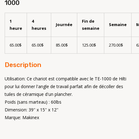
1000
1
4
Fin de
Journée
Semaine
M
heure
heures
semaine
65.00$
65.00$
85.00$
125.00$
270.00$
6
Description
Utilisation: Ce chariot est compatible avec le TE-1000 de Hilti
pour lui donner l'angle de travail parfait afin de décoller des
tuiles de céramique d'un plancher.
Poids (sans marteau) : 60lbs
Dimension: 39'' x 15'' x 12''