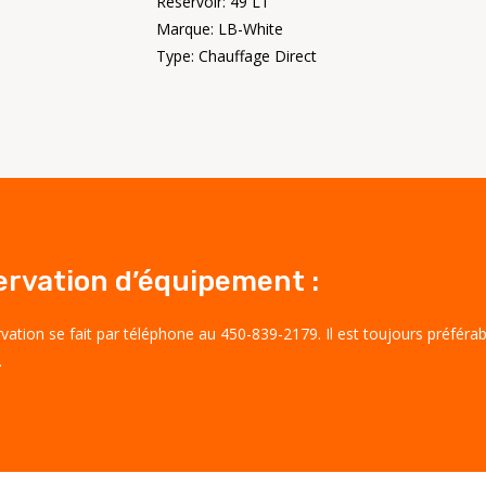
Réservoir: 49 LT
Marque: LB-White
Type: Chauffage Direct
ervation d’équipement :
rvation se fait par téléphone au 450-839-2179. Il est toujours préfér
.