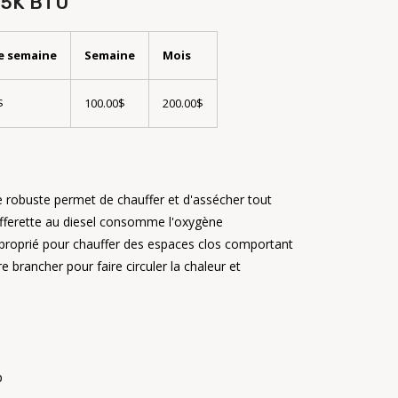
75K BTU
de semaine
Semaine
Mois
$
100.00$
200.00$
lle robuste permet de chauffer et d'assécher tout
ufferette au diesel consomme l'oxygène
pproprié pour chauffer des espaces clos comportant
re brancher pour faire circuler la chaleur et
p