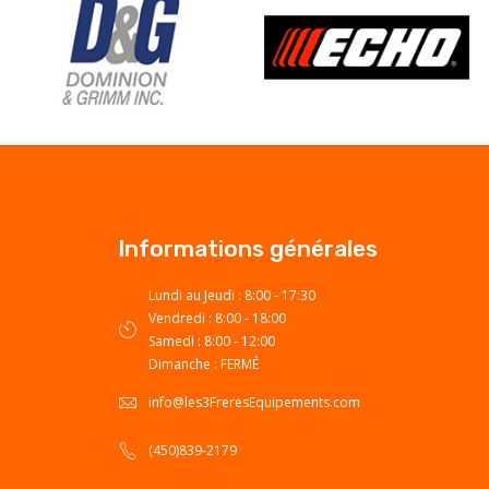
Informations générales
Lundi au Jeudi : 8:00 - 17:30
Vendredi : 8:00 - 18:00
Samedi : 8:00 - 12:00
Dimanche : FERMÉ
info@les3FreresEquipements.com
(450)839-2179