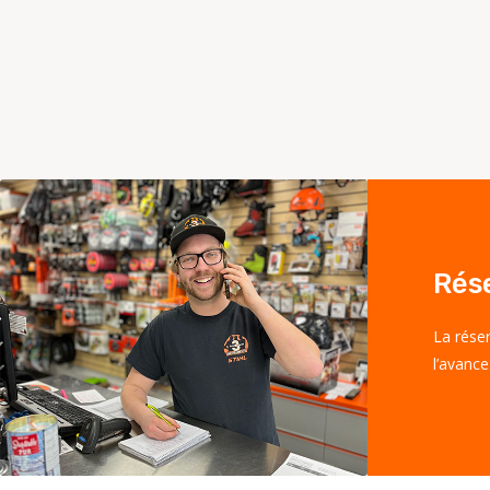
Rés
La rése
l’avance