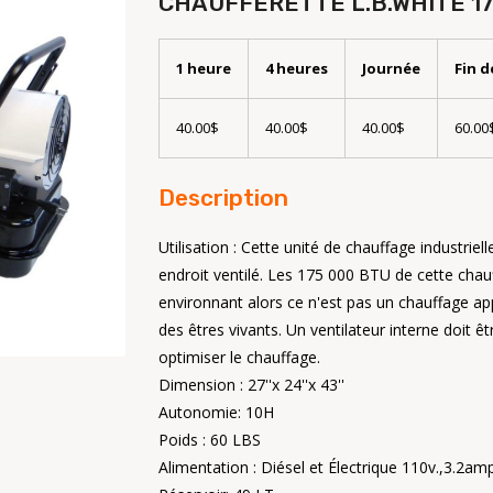
CHAUFFERETTE L.B.WHITE 1
1 heure
4 heures
Journée
Fin 
40.00$
40.00$
40.00$
60.00
Description
Utilisation : Cette unité de chauffage industrie
endroit ventilé. Les 175 000 BTU de cette cha
environnant alors ce n'est pas un chauffage a
des êtres vivants. Un ventilateur interne doit êt
optimiser le chauffage.
Dimension : 27''x 24''x 43''
Autonomie: 10H
Poids : 60 LBS
Alimentation : Diésel et Électrique 110v.,3.2am